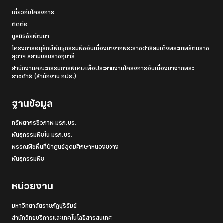
เกี่ยวกับโครงการ
ติดต่อ
มูลนิธิชัยพัฒนา
โครงการอนุรักษ์พันธุกรรมพืชอันเนื่องมาจากพระราชดำริสมเด็จพระเทพรัตนราช
สุดาฯ สยามบรมราชกุมารี
สำนักงานคณะกรรมการพิเศษเพื่อประสานงานโครงการอันเนื่องมาจากพระ
ราชดำริ (สำนักงาน กปร.)
ฐานข้อมูล
ทรัพยากรชีวภาพ มรภ.บร.
พันธุกรรมพืชใน มรภ.บร.
พรรณพืชพื้นที่ป่าศูนย์อุดมศึกษาหนองขวาง
พันธุกรรมพืช
หน่วยงาน
มหาวิทยาลัยราชภัฏบุรีรัมย์
สำนักวิทยบริการและเทคโนโลยีสารสนเทศ