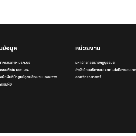
นข้อมูล
หน่วยงาน
ยากรชีวภาพ มรภ.บร.
มหาวิทยาลัยราชภัฏบุรีรัมย์
ุกรรมพืชใน มรภ.บร.
สำนักวิทยบริการและเทคโนโลยีสารสนเท
พืชพื้นที่ป่าศูนย์อุดมศึกษาหนองขวาง
คณะวิทยาศาสตร์
ุกรรมพืช