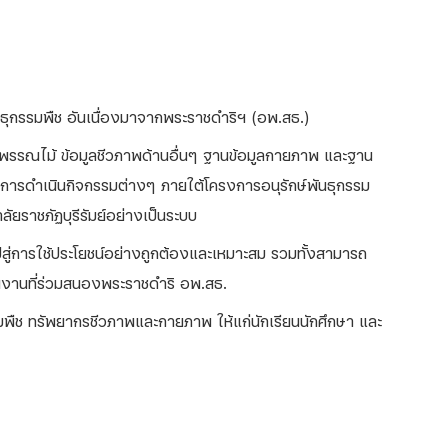
ธุกรรมพืช อันเนื่องมาจากพระราชดำริฯ (อพ.สธ.)
พรรณไม้ ข้อมูลชีวภาพด้านอื่นๆ ฐานข้อมูลกายภาพ และฐาน
มูลการดำเนินกิจกรรมต่างๆ ภายใต้โครงการอนุรักษ์พันธุกรรม
ัยราชภัฏบุรีรัมย์อย่างเป็นระบบ
าไปสู่การใช้ประโยชน์อย่างถูกต้องและเหมาะสม รวมทั้งสามารถ
ยงานที่ร่วมสนองพระราชดำริ อพ.สธ.
รมพืช ทรัพยากรชีวภาพและกายภาพ ให้แก่นักเรียนนักศึกษา และ