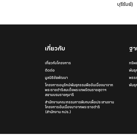
บุรีรัมย์)
เกี่ยวกับ
ฐา
เกี่ยวกับโครงการ
ทรัพ
ติดต่อ
พันธ
มูลนิธิชัยพัฒนา
พรรณ
โครงการอนุรักษ์พันธุกรรมพืชอันเนื่องมาจาก
พันธ
พระราชดำริสมเด็จพระเทพรัตนราชสุดาฯ
สยามบรมราชกุมารี
สำนักงานคณะกรรมการพิเศษเพื่อประสานงาน
โครงการอันเนื่องมาจากพระราชดำริ
(สำนักงาน กปร.)